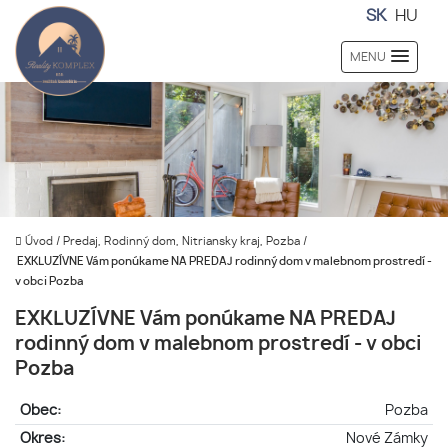
SK
HU
MENU
Úvod
/
Predaj, Rodinný dom, Nitriansky kraj, Pozba
/
EXKLUZÍVNE Vám ponúkame NA PREDAJ rodinný dom v malebnom prostredí -
v obci Pozba
EXKLUZÍVNE Vám ponúkame NA PREDAJ
rodinný dom v malebnom prostredí - v obci
Pozba
Obec:
Pozba
Okres:
Nové Zámky