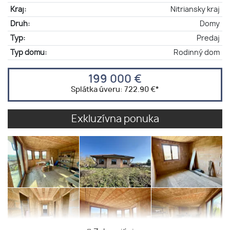
Kraj:
Nitriansky kraj
Druh:
Domy
Typ:
Predaj
Typ domu:
Rodinný dom
199 000 €
Splátka úveru:
722.90 €
*
Exkluzívna ponuka