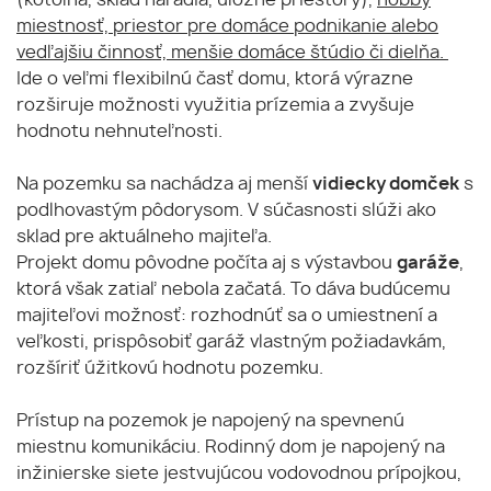
(kotolňa, sklad náradia, úložné priestory),
hobby
miestnosť, priestor pre domáce podnikanie alebo
vedľajšiu činnosť, menšie domáce štúdio či dielňa.
Ide o veľmi flexibilnú časť domu, ktorá výrazne
rozširuje možnosti využitia prízemia a zvyšuje
hodnotu nehnuteľnosti.
Na pozemku sa nachádza aj menší
vidiecky domček
s
podlhovastým pôdorysom. V súčasnosti slúži ako
sklad pre aktuálneho majiteľa.
Projekt domu pôvodne počíta aj s výstavbou
garáže
,
ktorá však zatiaľ nebola začatá. To dáva budúcemu
majiteľovi možnosť: rozhodnúť sa o umiestnení a
veľkosti, prispôsobiť garáž vlastným požiadavkám,
rozšíriť úžitkovú hodnotu pozemku.
Prístup na pozemok je napojený na spevnenú
miestnu komunikáciu. Rodinný dom je napojený na
inžinierske siete jestvujúcou vodovodnou prípojkou,