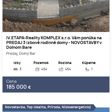
IV.ETAPA-Reality KOMPLEX s.r.o. Vám ponúka na
PREDAJ 3 izbové rodinné domy - NOVOSTAVBY v
Dolnom Bare
Predaj, Dolný Bar
Izby
Pozemok
Rozloha
Kúpelne
3
454
454
1
Cena
185 000
€
Novostavba, Top lokalita, Príroda, Nízkoenergetický