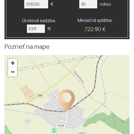
€
rokov
Mesačná splátka:
Úroková sadzba:
%
722.90 €
Pozrieť na mape
+
−