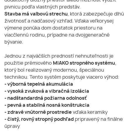
dodatočný úložný priestor alebo možnosť využiť
pivnicu podľa vlastných predstáv.
Stavba má valbovú strechu
, ktorá zabezpečuje dlhú
životnosť a nadčasový vzhľad. Vďaka veľkorysej
výmene ponúka dom dostatok priestoru na
viacčlennú rodinu, prípadne na dvojgeneračné
bývanie.
Jednou z najväčších predností nehnuteľnosti je
použitie prémiového
MIAKO stropného systému
,
ktorý bol realizovaný modernou, špeciálnou
technikou. Tento systém poskytuje viacero výhod:
- výborná tepelná akumulácia
- vysoká zvuková a vibračná izolácia
- nadštandardná požiarna odolnosť
- pevná a stabilná nosná konštrukcia
- zdravé vnútorné prostredie
vďaka keramiky
- čistý, rovný stropný podhľad
pripravený na finálne
úpravy