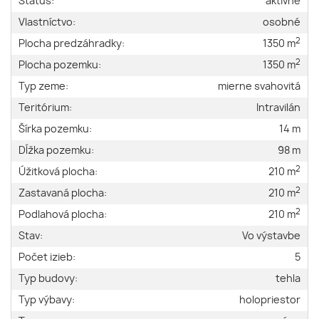
Status:
aktívne
Vlastníctvo:
osobné
2
Plocha predzáhradky:
1350 m
2
Plocha pozemku:
1350 m
Typ zeme:
mierne svahovitá
Teritórium:
Intravilán
Šírka pozemku:
14 m
Dĺžka pozemku:
98 m
2
Úžitková plocha:
210 m
2
Zastavaná plocha:
210 m
2
Podlahová plocha:
210 m
Stav:
Vo výstavbe
Počet izieb:
5
Typ budovy:
tehla
Typ výbavy:
holopriestor