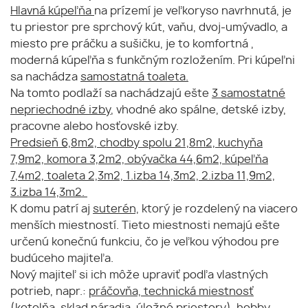
Hlavná kúpeľňa
na prízemí je veľkoryso navrhnutá, je
tu priestor pre sprchový kút, vaňu, dvoj-umývadlo, a
miesto pre práčku a sušičku, je to komfortná ,
moderná kúpeľňa s funkčným rozložením. Pri kúpeľni
sa nachádza
samostatná toaleta.
Na tomto podlaží sa nachádzajú ešte
3 samostatné
nepriechodné izby
, vhodné ako spálne, detské izby,
pracovne alebo hosťovské izby.
Predsieň 6,8m2, chodby spolu 21,8m2, kuchyňa
7,9m2, komora 3,2m2, obývačka 44,6m2, kúpeľňa
7,4m2, toaleta 2,3m2, 1.izba 14,3m2, 2.izba 11,9m2,
3.izba 14,3m2.
K domu patrí aj
suterén,
ktorý je rozdelený na viacero
menších miestností. Tieto miestnosti nemajú ešte
určenú konečnú funkciu, čo je veľkou výhodou pre
budúceho majiteľa.
Nový majiteľ si ich môže upraviť podľa vlastných
potrieb, napr.:
práčovňa, technická miestnosť