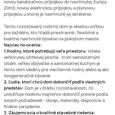
novou kanalizačnou prípojkou do navrhnutej žumpy
20m3, novou elektrickou prípojkou a plynovou
prípojkou u ktorej je navrhnuté jej skrátenie.
Tento rozostavaný rodinný dom je skvelou voľbou
pre každého, kto hľadá priestranné, flexibilné a
kvalitne navrhnuté bývanie na pokojnom mieste.
Najviac ho ocenia:
1.Rodiny, ktoré potrebujú veľa priestoru:
Vďaka
veľkorysej úžitkovej ploche , trom samostatným
izbám, veľkej obývačke a samostatnej kuchyni je
tento dom ideálny pre viacčlenné rodiny alebo aj ako
dvojgeneračné bývanie.
2. Ľudia, ktorí chcú dom dokončiť podľa vlastných
predstáv:
Dom je v štádiu rozostavanosti, čo
umožňuje novému majiteľovi dokončiť presne podľa
svojich požiadaviek - dizajn, materiály, dispozície a
finálne zariadenie.
3. Záujemcovia o kvalitné stavebné riešenia: