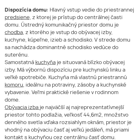
Dispozícia domu:
Hlavný vstup vedie do priestrannej
predsiene,
z ktorej je prístup do centrálnej časti
domu. Ústredný komunikačný priestor domu je
chodba
, z ktorého je vstup do obývacej izby,
kuchyne, kúpeľne, izieb a schodisko. V strede domu
sa nachádza dominantné schodisko vedúce do
suterénu.
Samostatná
kuchyňa
je situovaná blízko obývacej
izby. Má výbornú dispozíciu pre kuchynskú linku a
veľké spotrebiče. Kuchyňa má vlastnú priestrannú
komoru
, ideálnu na potraviny, zásoby a kuchynské
vybavenie. Veľmi praktické riešenie v rodinnom
dome.
Obývacia izba
je najväčší aj najreprezentatívnejší
priestor tohto podlažia, veľkosť 44,6m2, množstvo
denného svetla vďaka rozsiahlym oknám, priestor je
vhodný na obývaciu časť aj veľkú jedáleň, má priami
kontakt s kuchyňou cez centrálnu časť domu.