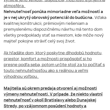
vynikne jeho veľkosť, dispozícia, možnosti a príjemná
atmosféra.
Nehnuteľnosť ponúka mimoriadne veľa možností a
je v nej ukrytý obrovský potenciál do budúcna.
Vďaka
kvalitnej konštrukcii, prémiovým riešeniam a
premyslenému dispozičnému návrhu má tento dom
všetky predpoklady stať sa miestom, kde môže nový
majiteľ pokojne stráviť celý svoj život.
Ak hľadáte dom, ktorý poskytne dlhodobú hodnotu,
priestor, komfort a možnosti prispôsobiť si ho
presne podľa seba, potom určite stojí za to počítať s
touto nehnuteľnosťou ako s reálnou a veľmi
výhodnou voľbou.
Majitelia sú okrem predaja otvorení aj možnosti
výmeny nehnuteľnosti. V prípade, že niekto vlastní
nehnuteľnosť v okolí Bratislavy alebo Dunajskej
Stredy, po vzájomnom posúdení hodnoty a