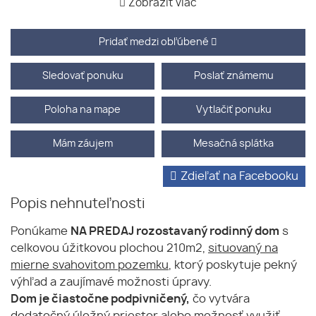
Zobraziť viac
Pridať medzi obľúbené
Sledovať ponuku
Poslať známemu
Poloha na mape
Vytlačiť ponuku
Mám záujem
Mesačná splátka
Zdieľať na Facebooku
Popis nehnuteľnosti
Ponúkame
NA PREDAJ rozostavaný rodinný dom
s
celkovou úžitkovou plochou 210m2,
situovaný na
mierne svahovitom pozemku
, ktorý poskytuje pekný
výhľad a zaujímavé možnosti úpravy.
Dom je čiastočne podpivničený,
čo vytvára