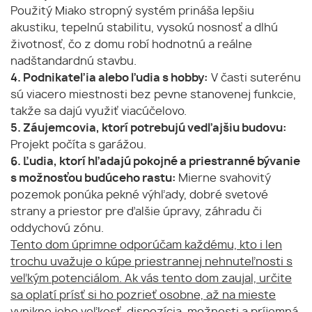
Použitý Miako stropný systém prináša lepšiu
akustiku, tepelnú stabilitu, vysokú nosnosť a dlhú
životnosť, čo z domu robí hodnotnú a reálne
nadštandardnú stavbu.
4. Podnikateľia alebo ľudia s hobby:
V časti suterénu
sú viacero miestnosti bez pevne stanovenej funkcie,
takže sa dajú využiť viacúčelovo.
5. Záujemcovia, ktorí potrebujú vedľajšiu budovu:
Projekt počíta s garážou.
6. Ľudia, ktorí hľadajú pokojné a priestranné bývanie
s možnosťou budúceho rastu:
Mierne svahovitý
pozemok ponúka pekné výhľady, dobré svetové
strany a priestor pre ďalšie úpravy, záhradu či
oddychovú zónu.
Tento dom úprimne odporúčam každému, kto i len
trochu uvažuje o kúpe priestrannej nehnuteľnosti s
veľkým potenciálom. Ak vás tento dom zaujal, určite
sa oplatí prísť si ho pozrieť osobne, až na mieste