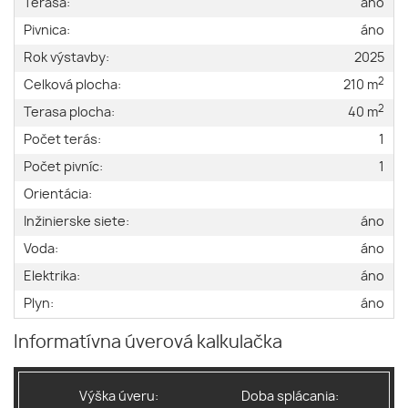
Terasa:
áno
Pivnica:
áno
Rok výstavby:
2025
2
Celková plocha:
210 m
2
Terasa plocha:
40 m
Počet terás:
1
Počet pivníc:
1
Orientácia:
Inžinierske siete:
áno
Voda:
áno
Elektrika:
áno
Plyn:
áno
Informatívna úverová kalkulačka
Výška úveru:
Doba splácania: