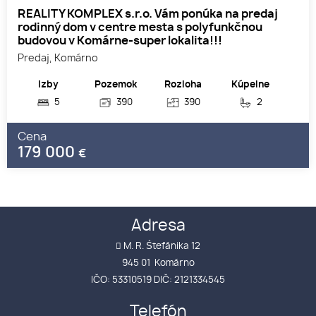
REALITY KOMPLEX s.r.o. Vám ponúka na predaj
rodinný dom v centre mesta s polyfunkčnou
budovou v Komárne-super lokalita!!!
Predaj, Komárno
Izby
Pozemok
Rozloha
Kúpelne
5
390
390
2
Cena
179 000
€
Adresa
M. R. Śtefánika 12
945 01 Komárno
IČO: 53310519 DIČ: 2121334545
Telefón