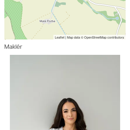
Leaflet
| Map data ©
OpenStreetMap
contributors
Maklér