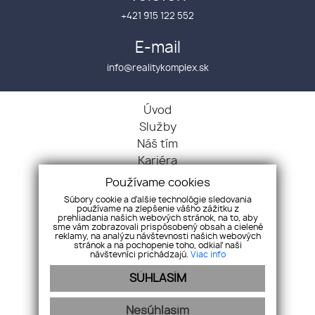
+421 915 122 552
E-mail
info@realitykomplex.sk
Úvod
Služby
Náš tím
Kariéra
Kontakt
Používame cookies
GDPR
Súbory cookie a ďalšie technológie sledovania
používame na zlepšenie vášho zážitku z
Chcem predať
prehliadania našich webových stránok, na to, aby
Chcem kúpiť
sme vám zobrazovali prispôsobený obsah a cielené
reklamy, na analýzu návštevnosti našich webových
Byty
stránok a na pochopenie toho, odkiaľ naši
návštevníci prichádzajú.
Viac info
Domy
SÚHLASÍM
Pozemky
Objekty
Nesúhlasím