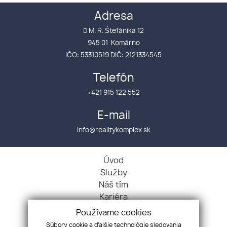
Adresa
M. R. Śtefánika 12
945 01 Komárno
IČO: 53310519 DIČ: 2121334545
Telefón
+421 915 122 552
E-mail
info@realitykomplex.sk
Úvod
Služby
Náš tím
Kariéra
Kontakt
Používame cookies
GDPR
Súbory cookie a ďalšie technológie sledovania