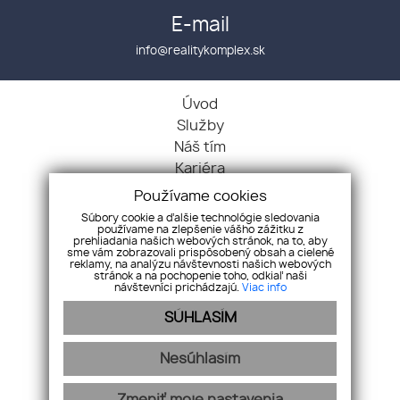
E-mail
info@realitykomplex.sk
Úvod
Služby
Náš tím
Kariéra
Kontakt
Používame cookies
GDPR
Súbory cookie a ďalšie technológie sledovania
používame na zlepšenie vášho zážitku z
Chcem predať
prehliadania našich webových stránok, na to, aby
sme vám zobrazovali prispôsobený obsah a cielené
Chcem kúpiť
reklamy, na analýzu návštevnosti našich webových
Byty
stránok a na pochopenie toho, odkiaľ naši
návštevníci prichádzajú.
Viac info
Domy
SÚHLASÍM
Pozemky
Objekty
Nesúhlasím