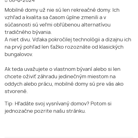
08-6-2024
Mobilné domy už nie sú len rekreačné domy. Ich
vzhľad a kvalita sa časom úplne zmenili a v
súčasnosti sú veľmi obľúbenou alternatívou
tradičného bývania.
A niet divu. Vďaka pokročilej technológii a dizajnu ich
na prvý pohľad len ťažko rozoznáte od klasických
bungalovov.
Ak teda uvažujete o vlastnom bývaní alebo si len
chcete oživiť záhradu jedinečným miestom na
oddych alebo prácu, mobilné domy sú pre vás ako
stvorené.
Tip: Hľadáte svoj vysnívaný domov? Potom si
jednozačne pozrite našu stránku.