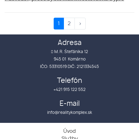
Next
1
2
›
Adresa
M. R. Śtefánika 12
945 01 Komárno
IČO: 53310519 DIČ: 2121334545
Telefón
+421 915 122 552
E-mail
info@realitykomplex.sk
Úvod
Služby