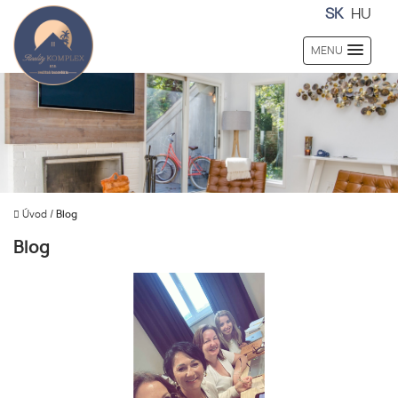
SK
HU
MENU
Úvod
/
Blog
Blog