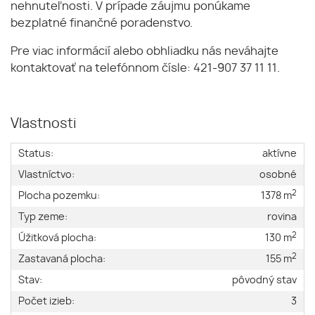
nehnuteľnosti. V prípade záujmu ponúkame
bezplatné finančné poradenstvo.
Pre viac informácií alebo obhliadku nás neváhajte
kontaktovať na telefónnom čísle: 421-907 37 11 11.
Vlastnosti
Status:
aktívne
Vlastníctvo:
osobné
2
Plocha pozemku:
1378 m
Typ zeme:
rovina
2
Úžitková plocha:
130 m
2
Zastavaná plocha:
155 m
Stav:
pôvodný stav
Počet izieb:
3