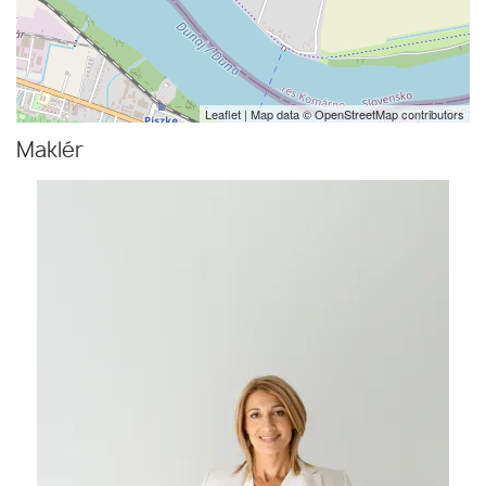
Leaflet
| Map data ©
OpenStreetMap
contributors
Maklér