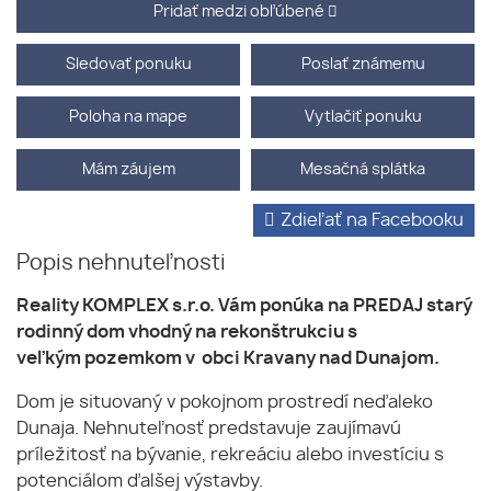
Pridať medzi obľúbené
Sledovať ponuku
Poslať známemu
Poloha na mape
Vytlačiť ponuku
Mám záujem
Mesačná splátka
Zdieľať na Facebooku
Popis nehnuteľnosti
Reality KOMPLEX s.r.o. Vám ponúka na PREDAJ starý
rodinný dom vhodný na rekonštrukciu s
veľkým pozemkom v obci Kravany nad Dunajom.
Dom je situovaný v pokojnom prostredí neďaleko
Dunaja. Nehnuteľnosť predstavuje zaujímavú
príležitosť na bývanie, rekreáciu alebo investíciu s
potenciálom ďalšej výstavby.