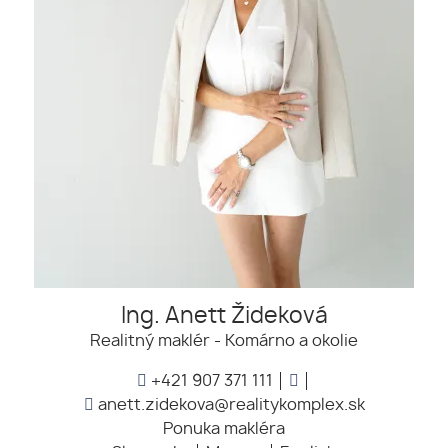
Ing. Anett Žideková
Realitný maklér - Komárno a okolie
+421 907 371 111
anett.zidekova@realitykomplex.sk
Ponuka makléra