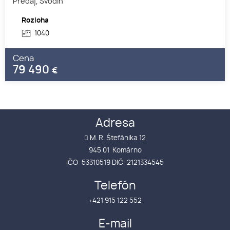
Predaj, Svodín
Rozloha
1040
Cena
79 490
€
Adresa
M. R. Śtefánika 12
945 01 Komárno
IČO: 53310519 DIČ: 2121334545
Telefón
+421 915 122 552
E-mail