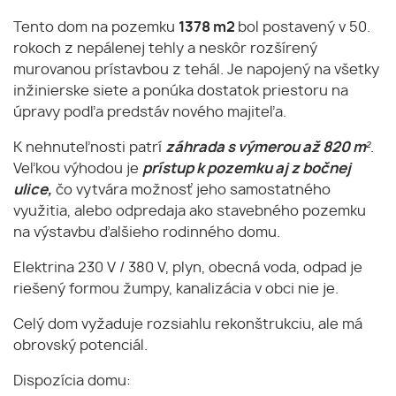
Tento dom na pozemku
1378 m2
bol postavený v 50.
rokoch z nepálenej tehly a neskôr rozšírený
murovanou prístavbou z tehál. Je napojený na všetky
inžinierske siete a ponúka dostatok priestoru na
úpravy podľa predstáv nového majiteľa.
K nehnuteľnosti patrí
záhrada s výmerou až 820 m²
.
Veľkou výhodou je
prístup k pozemku aj z bočnej
ulice,
čo vytvára možnosť jeho samostatného
využitia, alebo odpredaja ako stavebného pozemku
na výstavbu ďalšieho rodinného domu.
Elektrina 230 V / 380 V, plyn, obecná voda, odpad je
riešený formou žumpy, kanalizácia v obci nie je.
Celý dom vyžaduje rozsiahlu rekonštrukciu, ale má
obrovský potenciál.
Dispozícia domu: