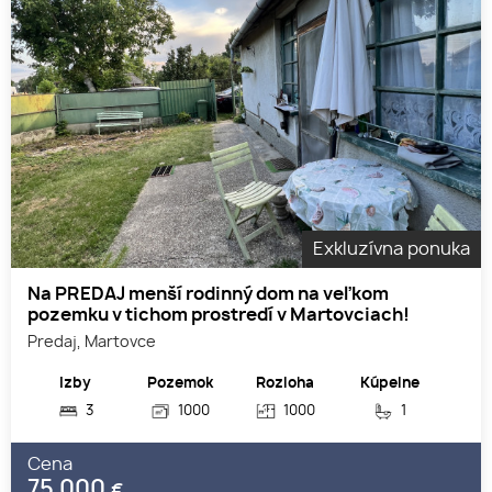
Exkluzívna ponuka
Na PREDAJ menší rodinný dom na veľkom
pozemku v tichom prostredí v Martovciach!
Predaj, Martovce
Izby
Pozemok
Rozloha
Kúpelne
3
1000
1000
1
Cena
75 000
€