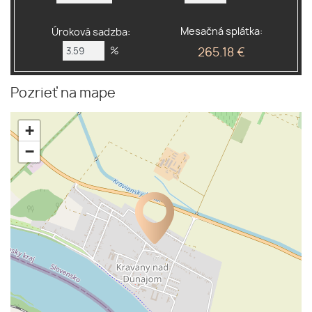
Mesačná splátka:
Úroková sadzba:
%
265.18 €
Pozrieť na mape
+
−