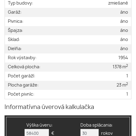
Typ budovy:
zmiešané
Garáž:
áno
Pivnica:
áno
Špajza:
áno
Sklad:
áno
Dielňa:
áno
Rok výstavby:
1954
2
Celková plocha:
1378 m
Počet garáží:
1
2
Plocha garáže:
23 m
Počet pivníc:
1
Informatívna úverová kalkulačka
Výška úveru:
Doba splácania:
€
rokov