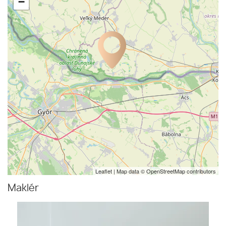
−
Leaflet
| Map data ©
OpenStreetMap
contributors
Maklér