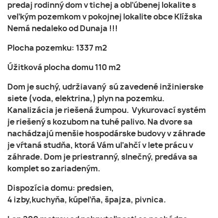
predaj rodinný dom v tichej a obľúbenej lokalite s
veľkým pozemkom v pokojnej lokalite obce Klížska
Nemá nedaleko od Dunaja !!!
Plocha pozemku: 1337 m2
Úžitková plocha domu 110 m2
Dom je suchý, udržiavaný sú zavedené inžinierske
siete (voda, elektrina,) plyn na pozemku.
Kanalizácia je riešená žumpou. Vykurovací systém
je riešený s kozubom na tuhé palivo. Na dvore sa
nachádzajú menšie hospodárske budovy v záhrade
je vŕtaná studňa, ktorá Vám uľahčí v lete prácu v
záhrade. Dom je priestranný, slnečný, predáva sa
komplet so zariadeným.
Dispozícia domu: predsien,
4 izby,kuchyňa, kúpeľňa, špajza, pivnica.