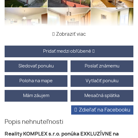
Zobraziť viac
Pridať medzi obľúbené
Sledovať ponuku
Poslať známemu
Poloha na mape
Vytlačiť ponuku
Mám záujem
Mesačná splátka
Zdieľať na Facebooku
Popis nehnuteľnosti
Reality KOMPLEX s.r.o. ponúka EXKLUZÍVNE na