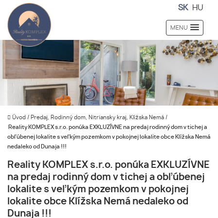
SK
HU
MENU
Úvod
/
Predaj, Rodinný dom, Nitriansky kraj, Klížska Nemá
/
Reality KOMPLEX s.r.o. ponúka EXKLUZÍVNE na predaj rodinný dom v tichej a
obľúbenej lokalite s veľkým pozemkom v pokojnej lokalite obce Klížska Nemá
nedaleko od Dunaja !!!
Reality KOMPLEX s.r.o. ponúka EXKLUZÍVNE
na predaj rodinný dom v tichej a obľúbenej
lokalite s veľkým pozemkom v pokojnej
lokalite obce Klížska Nemá nedaleko od
Dunaja !!!