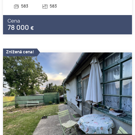
583
583
Cena
78 000
€
Znížená cena!