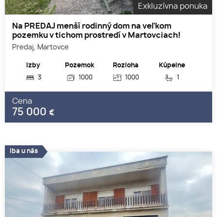
Exkluzívna ponuka
Na PREDAJ menší rodinný dom na veľkom
pozemku v tichom prostredí v Martovciach!
Predaj, Martovce
Izby
Pozemok
Rozloha
Kúpelne
3
1000
1000
1
Cena
75 000
€
Iba u nás