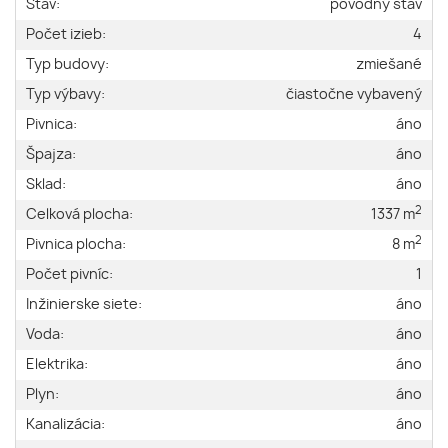
Stav:
pôvodný stav
Počet izieb:
4
Typ budovy:
zmiešané
Typ výbavy:
čiastočne vybavený
Pivnica:
áno
Špajza:
áno
Sklad:
áno
2
Celková plocha:
1337 m
2
Pivnica plocha:
8 m
Počet pivníc:
1
Inžinierske siete:
áno
Voda:
áno
Elektrika:
áno
Plyn:
áno
Kanalizácia:
áno