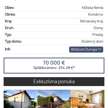
Obec:
Klížska Nemá
Okres:
Komárno
Kraj:
Nitriansky kraj
Druh:
Domy
Typ:
Predaj
Typ domu:
Rodinný dom
Iné:
Blízkosti Dunaja !!!
70 000 €
Splátka úveru:
254.29 €
*
Exkluzívna ponuka