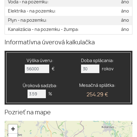
Voda - na pozemku:
áno
Elektrika - na pozemku:
áno
Plyn - na pozemku:
áno
Kanalizácia - na pozemku - žumpa:
áno
Informatívna úverová kalkulačka
Výška úveru:
Doba splácania:
€
rokov
Mesačná splátka:
Úroková sadzba:
%
254.29 €
Pozrieť na mape
+