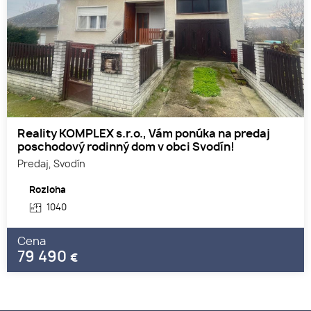
Reality KOMPLEX s.r.o., Vám ponúka na predaj
poschodový rodinný dom v obci Svodín!
Predaj, Svodín
Rozloha
1040
Cena
79 490
€