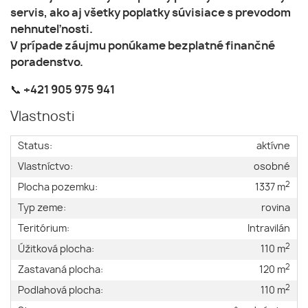
servis, ako aj všetky poplatky súvisiace s prevodom
nehnuteľnosti.
V prípade záujmu ponúkame bezplatné finančné
poradenstvo.
📞 +421 905 975 941
Vlastnosti
Status:
aktívne
Vlastníctvo:
osobné
2
Plocha pozemku:
1337 m
Typ zeme:
rovina
Teritórium:
Intravilán
2
Úžitková plocha:
110 m
2
Zastavaná plocha:
120 m
2
Podlahová plocha:
110 m