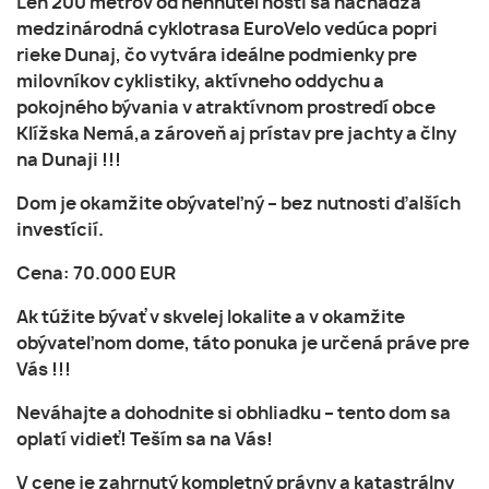
Len 200 metrov od nehnuteľnosti sa nachádza
medzinárodná cyklotrasa EuroVelo vedúca popri
rieke Dunaj, čo vytvára ideálne podmienky pre
milovníkov cyklistiky, aktívneho oddychu a
pokojného bývania v atraktívnom prostredí obce
Klížska Nemá,a zároveň aj prístav pre jachty a člny
na Dunaji !!!
Dom je okamžite obývateľný – bez nutnosti ďalších
investícií.
Cena: 70.000 EUR
Ak túžite bývať v skvelej lokalite a v okamžite
obývateľnom dome, táto ponuka je určená práve pre
Vás !!!
Neváhajte a dohodnite si obhliadku – tento dom sa
oplatí vidieť! Teším sa na Vás!
V cene je zahrnutý kompletný právny a katastrálny