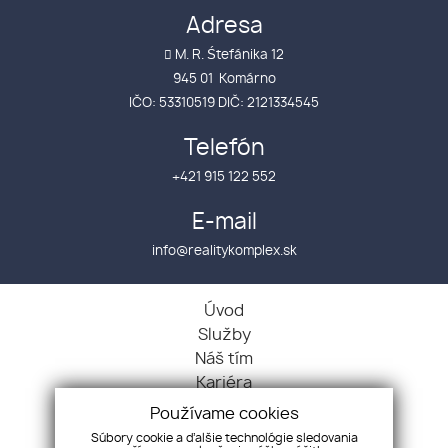
Adresa
M. R. Śtefánika 12
945 01 Komárno
IČO: 53310519 DIČ: 2121334545
Telefón
+421 915 122 552
E-mail
info@realitykomplex.sk
Úvod
Služby
Náš tím
Kariéra
Kontakt
Používame cookies
GDPR
Súbory cookie a ďalšie technológie sledovania