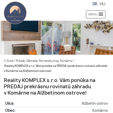
SK
HU
MENU
Úvod
/
Predaj, Záhrada, Nitriansky kraj, Komárno
/
Reality KOMPLEX s.r.o. Vám ponúka na PREDAJ prekrásnu rovinatú záhradu
v Komárne na Alžbetinom ostrove!
Reality KOMPLEX s.r.o. Vám ponúka na
PREDAJ prekrásnu rovinatú záhradu
v Komárne na Alžbetinom ostrove!
Ulica:
Alžbetin ostrov
Obec:
Komárno