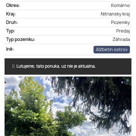
Okres:
Komárno
Kraj:
Nitriansky kraj
Druh:
Pozemky
Typ:
Predaj
Typ pozemku:
Záhrada
Iné:
Alžbetin ostrov
Ľutujeme, táto ponuka, už nie je aktuálna.