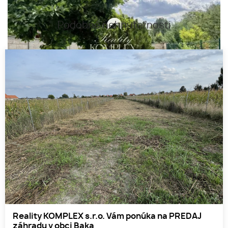
Podobné nehnuteľnosti
Reality KOMPLEX s.r.o. Vám ponúka na PREDAJ
záhradu v obci Baka