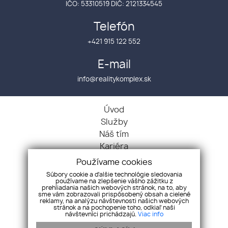
IČO: 53310519 DIČ: 2121334545
Telefón
+421 915 122 552
E-mail
info@realitykomplex.sk
Úvod
Služby
Náš tím
Kariéra
Kontakt
Používame cookies
GDPR
Súbory cookie a ďalšie technológie sledovania
používame na zlepšenie vášho zážitku z
Chcem predať
prehliadania našich webových stránok, na to, aby
Chcem kúpiť
sme vám zobrazovali prispôsobený obsah a cielené
reklamy, na analýzu návštevnosti našich webových
Byty
stránok a na pochopenie toho, odkiaľ naši
návštevníci prichádzajú.
Viac info
Domy