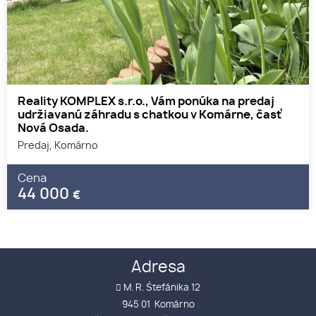
Reality KOMPLEX s.r.o., Vám ponúka na predaj
udržiavanú záhradu s chatkou v Komárne, časť
Nová Osada.
Predaj, Komárno
Cena
44 000
€
Adresa
M. R. Śtefánika 12
945 01 Komárno