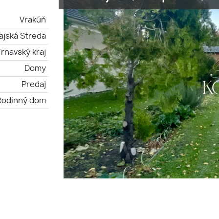
Vrakúň
ajská Streda
Trnavský kraj
Domy
Predaj
Rodinný dom