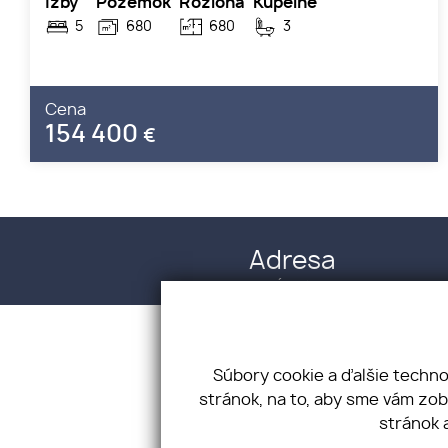
Izby
Pozemok
Rozloha
Kúpelne
5
680
680
3
Cena
154 400
€
Adresa
M. R. Śtefánika 12
945 01 Komárno
IČO: 53310519 DIČ: 2121334545
Súbory cookie a ďalšie techn
stránok, na to, aby sme vám zo
stránok 
Úvod
Kariéra