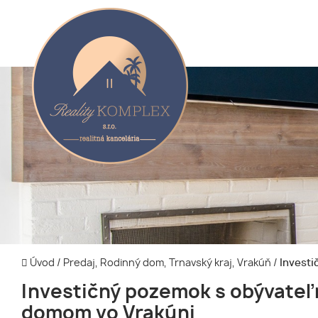
Úvod
/
Predaj, Rodinný dom, Trnavský kraj, Vrakúň
/
Investi
Investičný pozemok s obývate
domom vo Vrakúni