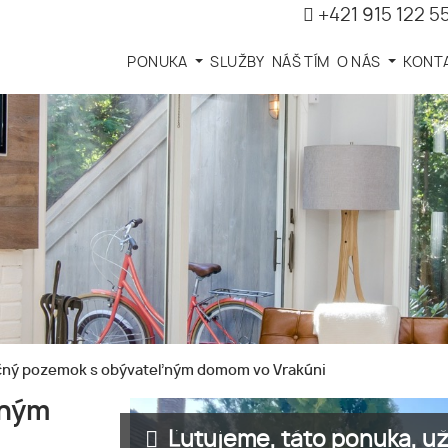
+421 915 122 5
PONUKA
SLUŽBY
NÁŠ TÍM
O NÁS
KONT
čný pozemok s obývateľným domom vo Vrakúni
ľným
Ľutujeme, táto ponuka, už 