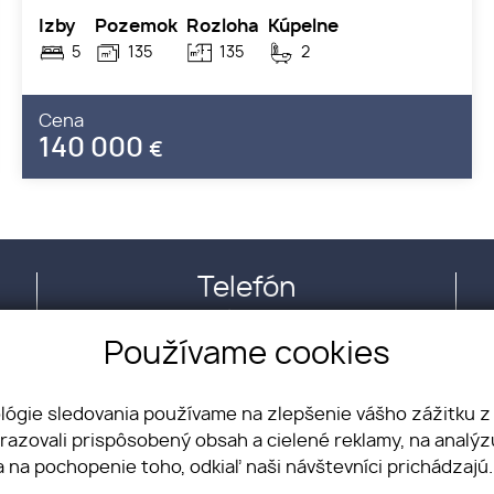
Izby
Pozemok
Rozloha
Kúpelne
5
135
135
2
Cena
140 000
€
Telefón
+421 915 122 552
Používame cookies
ológie sledovania používame na zlepšenie vášho zážitku z
brazovali prispôsobený obsah a cielené reklamy, na analý
a na pochopenie toho, odkiaľ naši návštevníci prichádzajú
Chcem predať
Domy