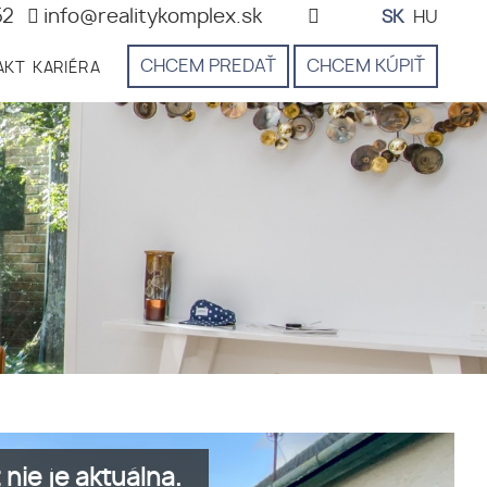
52
info@realitykomplex.sk
SK
HU
CHCEM PREDAŤ
CHCEM KÚPIŤ
AKT
KARIÉRA
nie je aktuálna.