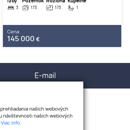
Izby
Pozemok
Rozloha
Kúpelne
3
173
173
1
Cena
145 000
€
E-mail
info@realitykomplex.sk
 prehliadania našich webových
zu návštevnosti našich webových
.
Viac info