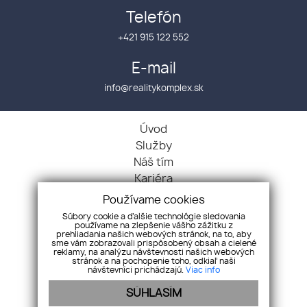
Telefón
+421 915 122 552
E-mail
info@realitykomplex.sk
Úvod
Služby
Náš tím
Kariéra
Kontakt
Používame cookies
GDPR
Súbory cookie a ďalšie technológie sledovania
používame na zlepšenie vášho zážitku z
Chcem predať
prehliadania našich webových stránok, na to, aby
Chcem kúpiť
sme vám zobrazovali prispôsobený obsah a cielené
reklamy, na analýzu návštevnosti našich webových
Byty
stránok a na pochopenie toho, odkiaľ naši
návštevníci prichádzajú.
Viac info
Domy
SÚHLASÍM
Pozemky