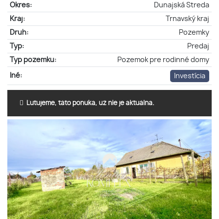
Okres:
Dunajská Streda
Kraj:
Trnavský kraj
Druh:
Pozemky
Typ:
Predaj
Typ pozemku:
Pozemok pre rodinné domy
Iné:
Investícia
Ľutujeme, táto ponuka, už nie je aktuálna.