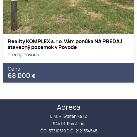
Reality KOMPLEX s.r.o. Vám ponúka NA PREDAJ
stavebný pozemok v Povode
Predaj, Povoda
Cena
68 000
€
Adresa
M. R. Śtefánika 12
945 01 Komárno
IČO: 53310519 DIČ: 2121334545