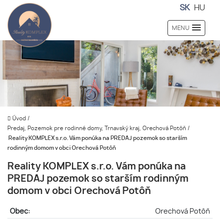
SK
HU
MENU
Úvod
/
Predaj, Pozemok pre rodinné domy, Trnavský kraj, Orechová Potôň
/
Reality KOMPLEX s.r.o. Vám ponúka na PREDAJ pozemok so starším
rodinným domom v obci Orechová Potôň
Reality KOMPLEX s.r.o. Vám ponúka na
PREDAJ pozemok so starším rodinným
domom v obci Orechová Potôň
Obec:
Orechová Potôň