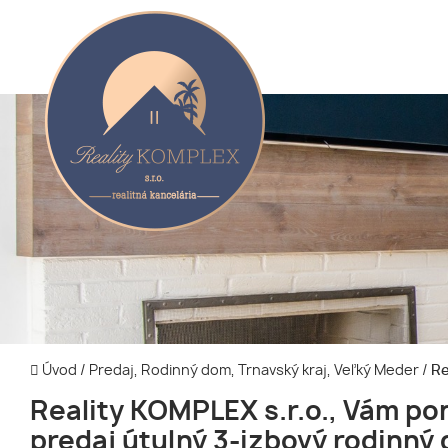
Úvod
/
Predaj, Rodinný dom, Trnavský kraj, Veľký Meder
/
Re
Reality KOMPLEX s.r.o., Vám po
predaj útulný 3-izbový rodinný