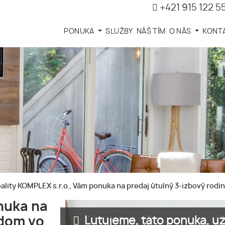
+421 915 122 5
PONUKA
SLUŽBY
NÁŠ TÍM
O NÁS
KONT
ality KOMPLEX s.r.o., Vám ponuka na predaj útulný 3-izbový rod
nuka na
Ľutujeme, táto ponuka, už 
 dom vo