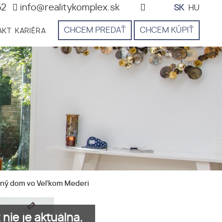
52
info@realitykomplex.sk
SK
HU
CHCEM PREDAŤ
CHCEM KÚPIŤ
AKT
KARIÉRA
inný dom vo Veľkom Mederi
nie je aktuálna.