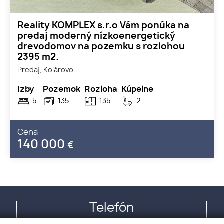
Reality KOMPLEX s.r.o Vám ponúka na
predaj moderný nízkoenergetický
drevodomov na pozemku s rozlohou
2395 m2.
Predaj, Kolárovo
Izby
Pozemok
Rozloha
Kúpelne
5
135
135
2
Cena
140 000
€
Telefón
+421 915 122 552