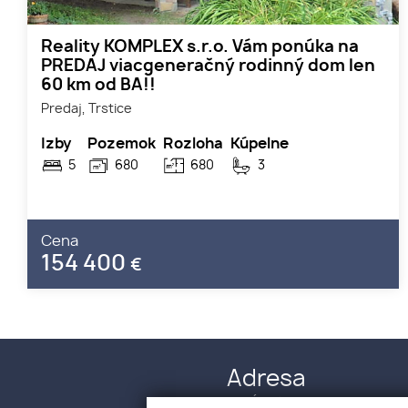
Reality KOMPLEX s.r.o. Vám ponúka na
PREDAJ viacgeneračný rodinný dom len
60 km od BA!!
Predaj, Trstice
Izby
Pozemok
Rozloha
Kúpelne
5
680
680
3
Cena
154 400
€
Adresa
M. R. Śtefánika 12