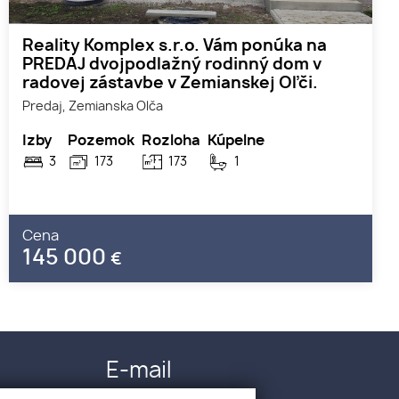
Reality Komplex s.r.o. Vám ponúka na
PREDAJ dvojpodlažný rodinný dom v
radovej zástavbe v Zemianskej Oľči.
Predaj, Zemianska Olča
Izby
Pozemok
Rozloha
Kúpelne
3
173
173
1
Cena
145 000
€
E-mail
info@realitykomplex.sk