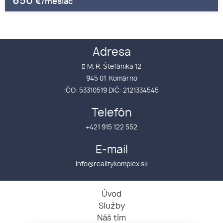
650
€/mesiac
Adresa
M. R. Śtefánika 12
945 01 Komárno
IČO: 53310519 DIČ: 2121334545
Telefón
+421 915 122 552
E-mail
info@realitykomplex.sk
Úvod
Služby
Náš tím