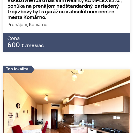
Exkluzívne iba u nás Vám Reality KOMPLEX s.r.o.,
ponúka na prenájom nadštandardný, zariadený
trojizbový byt s garážou v absolútnom centre
mesta Komárno.
Prenájom, Komárno
Cena
600
€/mesiac
Top lokalita