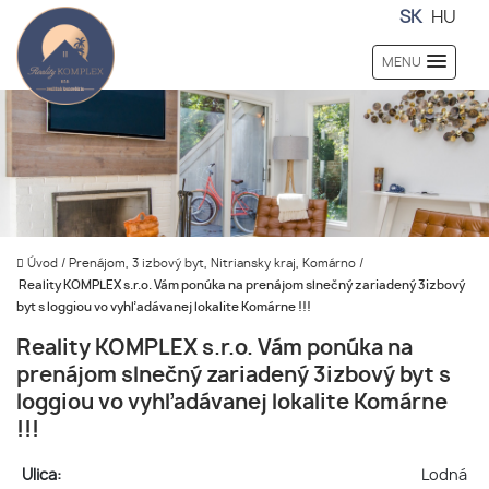
SK
HU
MENU
Úvod
/
Prenájom, 3 izbový byt, Nitriansky kraj, Komárno
/
Reality KOMPLEX s.r.o. Vám ponúka na prenájom slnečný zariadený 3izbový
byt s loggiou vo vyhľadávanej lokalite Komárne !!!
Reality KOMPLEX s.r.o. Vám ponúka na
prenájom slnečný zariadený 3izbový byt s
loggiou vo vyhľadávanej lokalite Komárne
!!!
Ulica:
Lodná