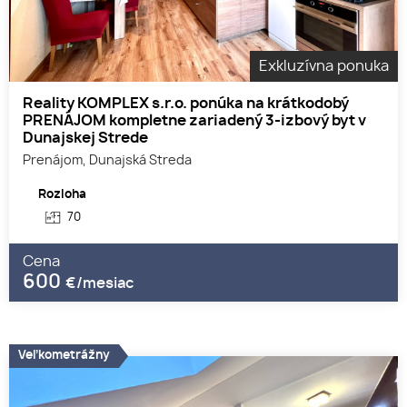
Exkluzívna ponuka
Reality KOMPLEX s.r.o. ponúka na krátkodobý
PRENÁJOM kompletne zariadený 3-izbový byt v
Dunajskej Strede
Prenájom, Dunajská Streda
Rozloha
70
Cena
600
€/mesiac
Veľkometrážny