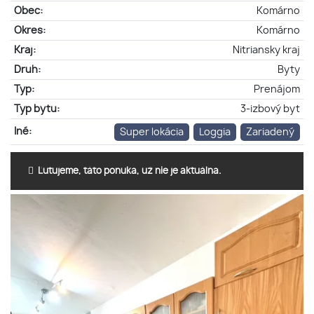
Obec:
Komárno
Okres:
Komárno
Kraj:
Nitriansky kraj
Druh:
Byty
Typ:
Prenájom
Typ bytu:
3-izbový byt
Iné:
Super lokácia
Loggia
Zariadený
Ľutujeme, táto ponuka, už nie je aktuálna.