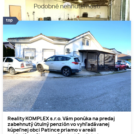
Podobné nehnuteľnosti
top
Reality KOMPLEX s.r.o. Vám ponúka na predaj
zabehnutý útulný penzión vo vyhľadávanej
kúpeľnej obci Patince priamo v areáli