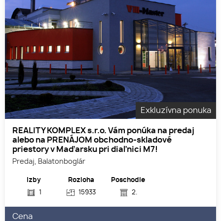
Exkluzívna ponuka
REALITY KOMPLEX s.r.o. Vám ponúka na predaj
alebo na PRENÁJOM obchodno-skladové
priestory v Maďarsku pri diaľnici M7!
Predaj, Balatonboglár
Izby
Rozloha
Poschodie
1
15933
2.
Cena