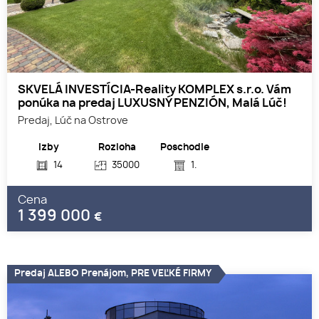
SKVELÁ INVESTÍCIA-Reality KOMPLEX s.r.o. Vám
ponúka na predaj LUXUSNÝ PENZIÓN, Malá Lúč!
Predaj, Lúč na Ostrove
Izby
Rozloha
Poschodie
14
35000
1.
Cena
1 399 000
€
Predaj ALEBO Prenájom, PRE VEĽKÉ FIRMY