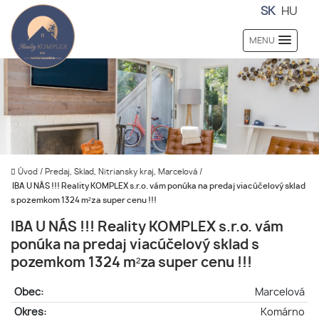
SK
HU
MENU
Úvod
/
Predaj, Sklad, Nitriansky kraj, Marcelová
/
IBA U NÁS !!! Reality KOMPLEX s.r.o. vám ponúka na predaj viacúčelový sklad
s pozemkom 1324 m²za super cenu !!!
IBA U NÁS !!! Reality KOMPLEX s.r.o. vám
ponúka na predaj viacúčelový sklad s
pozemkom 1324 m²za super cenu !!!
Obec:
Marcelová
Okres:
Komárno