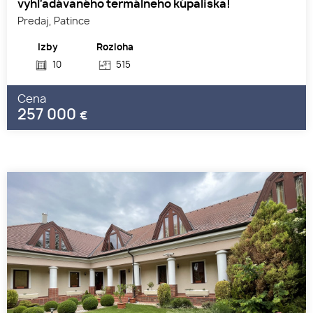
vyhľadávaného termálneho kúpaliska!
Predaj, Patince
Izby
Rozloha
10
515
Cena
257 000
€