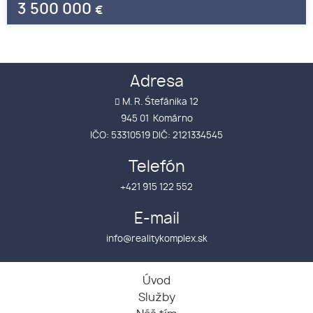
3 500 000
€
Adresa
M. R. Śtefánika 12
945 01 Komárno
IČO: 53310519 DIČ: 2121334545
Telefón
+421 915 122 552
E-mail
info@realitykomplex.sk
Úvod
Služby