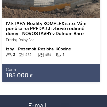
IV.ETAPA-Reality KOMPLEX s.r.o. Vám
ponúka na PREDAJ 3 izbové rodinné
domy - NOVOSTAVBY v Dolnom Bare
Predaj, Dolný Bar
Izby
Pozemok
Rozloha
Kúpelne
3
454
454
1
Cena
185 000
€
E-mail