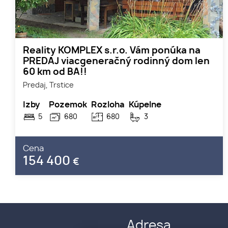
Reality KOMPLEX s.r.o. Vám ponúka na
PREDAJ viacgeneračný rodinný dom len
60 km od BA!!
Predaj, Trstice
Izby
Pozemok
Rozloha
Kúpelne
5
680
680
3
Cena
154 400
€
Adresa