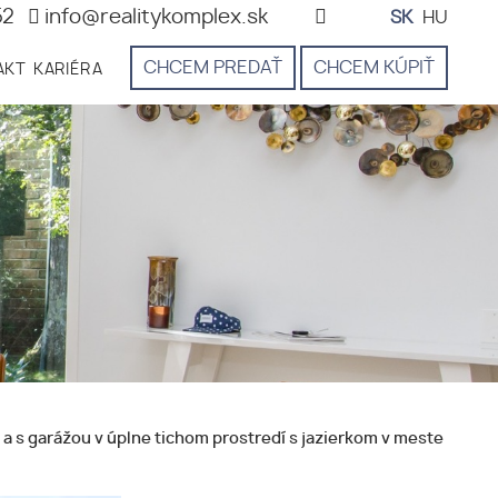
52
info@realitykomplex.sk
SK
HU
CHCEM PREDAŤ
CHCEM KÚPIŤ
AKT
KARIÉRA
s garážou v úplne tichom prostredí s jazierkom v meste