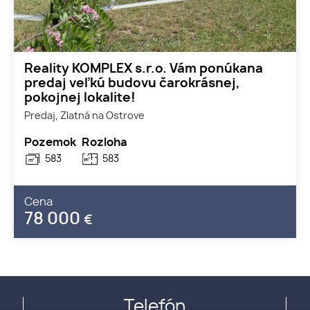
Reality KOMPLEX s.r.o. Vám ponúkana
predaj veľkú budovu čarokrásnej,
pokojnej lokalite!
Predaj, Zlatná na Ostrove
Pozemok
Rozloha
583
583
Cena
78 000
€
Telefón