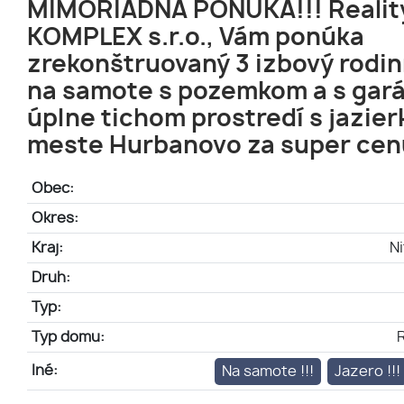
MIMORIADNÁ PONUKA!!! Realit
KOMPLEX s.r.o., Vám ponúka
zrekonštruovaný 3 izbový rodi
na samote s pozemkom a s gará
úplne tichom prostredí s jazie
meste Hurbanovo za super cenu
Obec:
Okres:
Kraj:
Ni
Druh:
Typ:
Typ domu:
Iné:
Na samote !!!
Jazero !!!