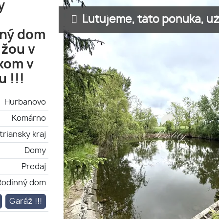
y
Ľutujeme, táto ponuka, už 
nný dom
žou v
rkom v
 !!!
Hurbanovo
Komárno
triansky kraj
Domy
Predaj
Rodinný dom
Garáž !!!