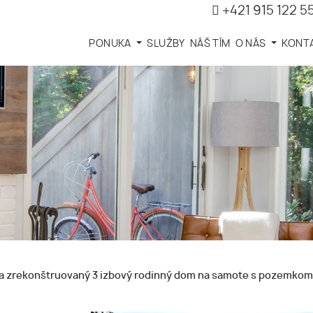
+421 915 122 5
PONUKA
SLUŽBY
NÁŠ TÍM
O NÁS
KONT
zrekonštruovaný 3 izbový rodinný dom na samote s pozemkom a 