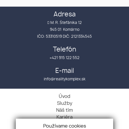
Adresa
M. R. Śtefánika 12
945 01 Komárno
IČO: 53310519 DIČ: 2121334545
Telefón
+421 915 122 552
E-mail
info@realitykomplex.sk
Úvod
Služby
Náš tím
Kariéra
Kontakt
Používame cookies