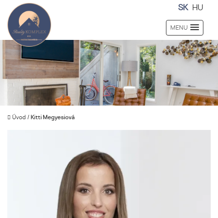
SK
HU
MENU
Úvod
/
Kitti Megyesiová